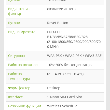
Вид антени -
сваляеми антени
филтър
Бутони
Reset Button
Вид на мрежата
FDD-LTE:
B1/B3/B5/B7/B8/B20/B28
(2100/1800/850/2600/900/800/70
0 MHz)
Сигурност
WPA-PSK / WPA2-PSK / WPA3-SAE
Работна влажност
10%~90% без кондензация
Работна
0°C~40°C (32°F~104°F)
температура
Форм фактор
Desktop
Interface
1 Nano SIM Card Slot
Безжични функции
Wireless Schedule