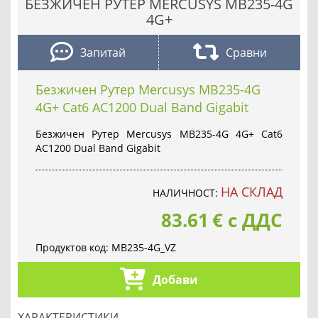
БЕЗЖИЧЕН РУТЕР MERCUSYS MB235-4G
4G+
Запитай
Сравни
Безжичен Рутер Mercusys MB235-4G
4G+ Cat6 AC1200 Dual Band Gigabit
Безжичен Рутер Mercusys MB235-4G 4G+ Cat6
AC1200 Dual Band Gigabit
НА СКЛАД
НАЛИЧНОСТ:
83.61
€
с ДДС
Продуктов код:
MB235-4G_VZ
Добави
ХАРАКТЕРИСТИКИ