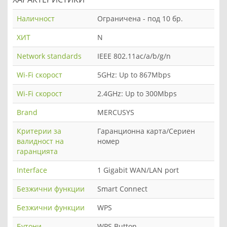
Наличност
Ограничена - под 10 бр.
ХИТ
N
Network standards
IEEE 802.11ac/a/b/g/n
Wi-Fi скорост
5GHz: Up to 867Mbps
Wi-Fi скорост
2.4GHz: Up to 300Mbps
Brand
MERCUSYS
Критерии за
Гаранционна карта/Сериен
валидност на
номер
гаранцията
Interface
1 Gigabit WAN/LAN port
Безжични функции
Smart Connect
Безжични функции
WPS
Бутони
WPS Button