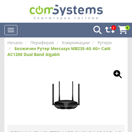
0
0
Начало
Периферия
Комуникации
Рутери
Безжичен Рутер Mercusys MB235-4G 4G+ Cat6
AC1200 Dual Band Gigabit