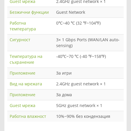
Guest мрежа
2.4GHz guest network × 1
Безжични функции
Guest Network
Работна
0℃~40 ℃ (32 ℉~104℉)
температура
Сигурност
3× 1 Gbps Ports (WAN/LAN auto-
sensing)
Температура на
-40℃~70 ℃ (-40 ℉~158℉)
съхранение
Приложение
За игри
Вид на мрежата
2.4GHz guest network × 1
Приложение
За дома
Guest мрежа
5GHz guest network × 1
Работна влажност
10%~90% без кондензация