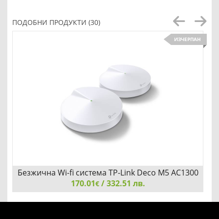
ПОДОБНИ ПРОДУКТИ (30)
ИЗЧЕРПАН
Безжична Wi-fi система TP-Link Deco M5 AC1300
170.01
(2-pack)
/ 332.51 лв.
€
Безжична Wi-fi система TP-Link Deco M5 AC1300 (2-pack)