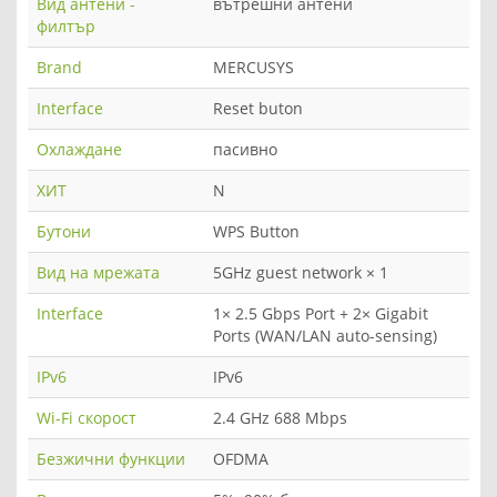
Вид антени -
вътрешни антени
филтър
Brand
MERCUSYS
Interface
Reset buton
Охлаждане
пасивно
ХИТ
N
Бутони
WPS Button
Вид на мрежата
5GHz guest network × 1
Interface
1× 2.5 Gbps Port + 2× Gigabit
Ports (WAN/LAN auto-sensing)
IPv6
IPv6
Wi-Fi скорост
2.4 GHz 688 Mbps
Безжични функции
OFDMA