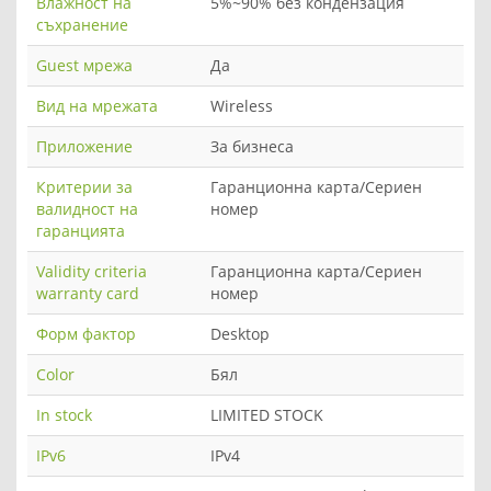
Влажност на
5%~90% без кондензация
съхранение
Guest мрежа
Да
Вид на мрежата
Wireless
Приложение
За бизнеса
Критерии за
Гаранционна карта/Сериен
валидност на
номер
гаранцията
Validity criteria
Гаранционна карта/Сериен
warranty card
номер
Форм фактор
Desktop
Color
Бял
In stock
LIMITED STOCK
IPv6
IPv4