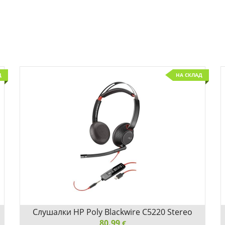
Д
НА СКЛАД
Слушалки HP Poly Blackwire C5220 Stereo
Type-C с микрофон 8X231AA
80.99
€