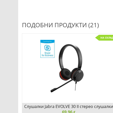
ПОДОБНИ ПРОДУКТИ (21)
С ПОРЪЧКА
НА СКЛА
Слушалки Jabra EVOLVE 30 II стерео слушалки
69.96
€