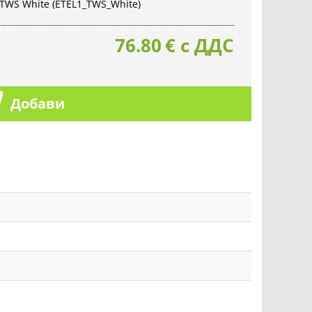
 TWS White (ETEL1_TWS_White)
76.80
€
с ДДС
Добави