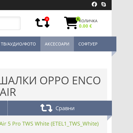
0
0
КОЛИЧКА
0.00 €
ТВ/АУДИО/ФОТО
АКСЕСОАРИ
СОФТУЕР
ШАЛКИ OPPO ENCO
AIR
Сравни
ir 5 Pro TWS White (ETEL1_TWS_White)