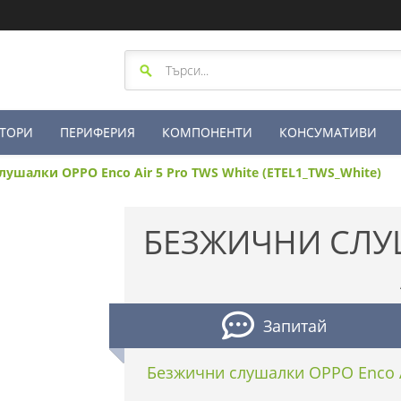
ТОРИ
ПЕРИФЕРИЯ
КОМПОНЕНТИ
КОНСУМАТИВИ
ушалки OPPO Enco Air 5 Pro TWS White (ETEL1_TWS_White)
БЕЗЖИЧНИ СЛУ
Запитай
Безжични слушалки OPPO Enco A