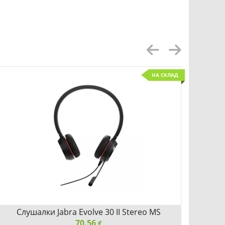
НА СКЛАД
Слушалки Jabra Evolve 30 II Stereo MS
Безжи
70.56
€