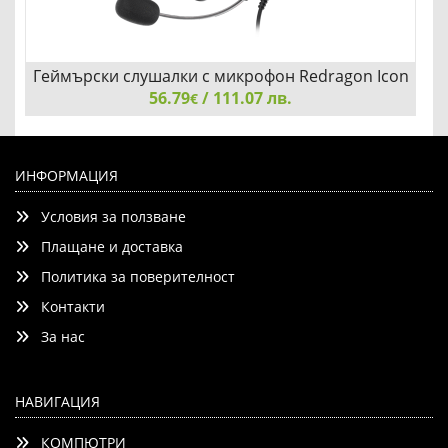
Геймърски слушалки с микрофон Redragon Icon
56.79
H520-BK
/ 111.07 лв.
€
Геймърски слушалки с микрофон Redragon Icon H520-
BK
ИНФОРМАЦИЯ
Условия за ползване
Плащане и доставка
Политика за поверителност
Контакти
Добави
Сравни
За нас
НАВИГАЦИЯ
КОМПЮТРИ