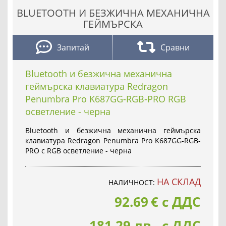
BLUETOOTH И БЕЗЖИЧНА МЕХАНИЧНА
ГЕЙМЪРСКА
Запитай
Сравни
Bluetooth и безжична механична
геймърска клавиатура Redragon
Penumbra Pro K687GG-RGB-PRO RGB
осветление - черна
Bluetooth и безжична механична геймърска
клавиатура Redragon Penumbra Pro K687GG-RGB-
PRO с RGB осветление - черна
НА СКЛАД
НАЛИЧНОСТ:
92.69
€
с ДДС
181.29 лв. с ДДС