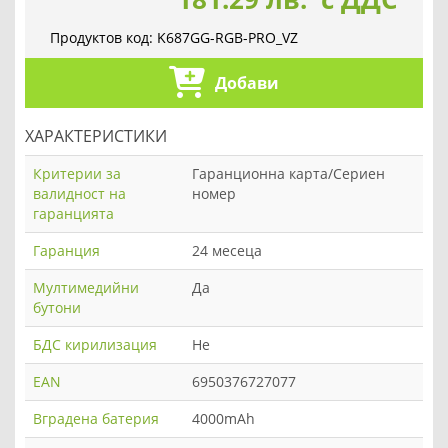
Продуктов код:
K687GG-RGB-PRO_VZ
Добави
ХАРАКТЕРИСТИКИ
Критерии за
Гаранционна карта/Сериен
валидност на
номер
гаранцията
Гаранция
24 месеца
Мултимедийни
Да
бутони
БДС кирилизация
Не
EAN
6950376727077
Вградена батерия
4000mAh