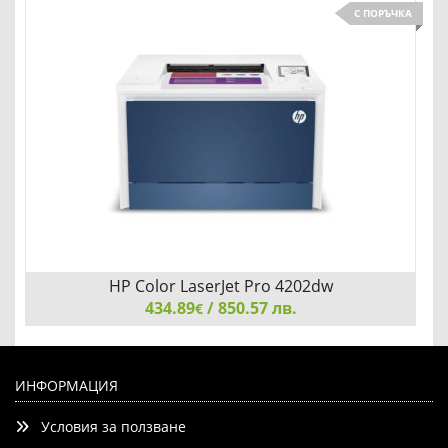
С ПОРЪЧКА
Детайли
Сравни
HP Color LaserJet Pro 4202dw
434.89
/ 850.57 лв.
€
HP Color LaserJet Pro 4202dw
ИНФОРМАЦИЯ
Условия за ползване