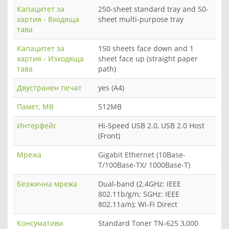
Капацитет за
250-sheet standard tray and 50-
хартия - Входяща
sheet multi-purpose tray
тава
Капацитет за
150 sheets face down and 1
хартия - Изходяща
sheet face up (straight paper
тава
path)
Двустранен печат
yes (A4)
Памет, MB
512MB
Интерфейс
Hi-Speed USB 2.0, USB 2.0 Host
(Front)
Мрежа
Gigabit Ethernet (10Base-
T/100Base-TX/ 1000Base-T)
Безжична мрежа
Dual-band (2.4GHz: IEEE
802.11b/g/n; 5GHz: IEEE
802.11a/n); Wi-Fi Direct
Консумативи
Standard Toner TN-625 3,000