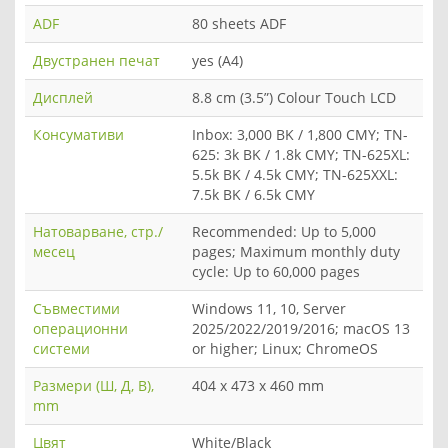
ADF
80 sheets ADF
Двустранен печат
yes (A4)
Дисплей
8.8 cm (3.5”) Colour Touch LCD
Консумативи
Inbox: 3,000 BK / 1,800 CMY; TN-
625: 3k BK / 1.8k CMY; TN-625XL:
5.5k BK / 4.5k CMY; TN-625XXL:
7.5k BK / 6.5k CMY
Натоварване, стр./
Recommended: Up to 5,000
месец
pages; Maximum monthly duty
cycle: Up to 60,000 pages
Съвместими
Windows 11, 10, Server
операционни
2025/2022/2019/2016; macOS 13
системи
or higher; Linux; ChromeOS
Размери (Ш, Д, В),
404 x 473 x 460 mm
mm
Цвят
White/Black