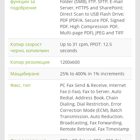
функции за
Folder (SMB), FTP, SFTP, E-mail
подобрение
Server, HTTPS and SharePoint;
Direct Scan to USB Flash Drive;
PDF (PDF/A, Secure PDF, Signed
PDF, High Compression PDF,
Multi-page PDF), JPEG and TIFF
Копир скорост
Up to 31 cpm, FPOT: 12.5
черно, копия/мин
seconds
Копир резолюция
1200x600
Мащабиране
25% to 400% in 1% increments
Факс, тип
PC Fax Send & Receive, Internet
Fax (i-Fax), Fax to Server, Auto
Redial, Address Book, Chain
Dialing, Dial Restriction, Error
Correction Mode (ECM), Batch
Transmission, Auto Reduction,
Broadcasting, Fax Forwarding,
Remote Retrieval, Fax Timestamp