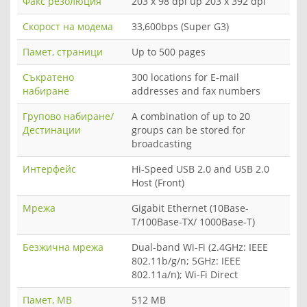
Факс резолюция
203 x 98 dpi up 203 x 392 dpi
Скорост на модема
33,600bps (Super G3)
Памет, страници
Up to 500 pages
Съкратено
300 locations for E-mail
набиране
addresses and fax numbers
Групово набиране/
A combination of up to 20
Дестинации
groups can be stored for
broadcasting
Интерфейс
Hi-Speed USB 2.0 and USB 2.0
Host (Front)
Мрежа
Gigabit Ethernet (10Base-
T/100Base-TX/ 1000Base-T)
Безжична мрежа
Dual-band Wi-Fi (2.4GHz: IEEE
802.11b/g/n; 5GHz: IEEE
802.11a/n); Wi-Fi Direct
Памет, MB
512 MB