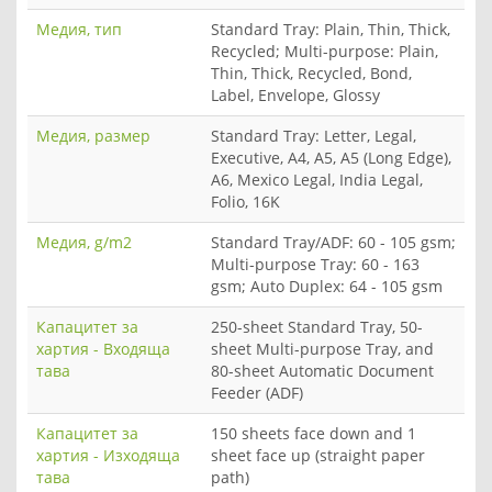
Медия, тип
Standard Tray: Plain, Thin, Thick,
Recycled; Multi-purpose: Plain,
Thin, Thick, Recycled, Bond,
Label, Envelope, Glossy
Медия, размер
Standard Tray: Letter, Legal,
Executive, A4, A5, A5 (Long Edge),
A6, Mexico Legal, India Legal,
Folio, 16K
Медия, g/m2
Standard Tray/ADF: 60 - 105 gsm;
Multi-purpose Tray: 60 - 163
gsm; Auto Duplex: 64 - 105 gsm
Капацитет за
250-sheet Standard Tray, 50-
хартия - Входяща
sheet Multi-purpose Tray, and
тава
80-sheet Automatic Document
Feeder (ADF)
Капацитет за
150 sheets face down and 1
хартия - Изходяща
sheet face up (straight paper
тава
path)