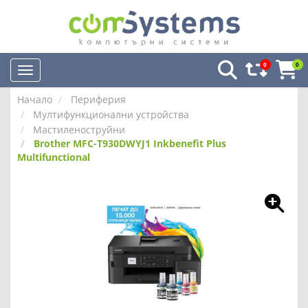
0
0
Начало
Периферия
Мултифункционални устройства
Мастиленоструйни
Brother MFC-T930DWYJ1 Inkbenefit Plus
Multifunctional