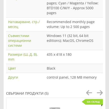
pages; Cyan / Magenta / Yellow:
BTD100 C/M/Y - Approx 5000
pages
Натоварване, стр./
Recommended monthly page
месец
volume: Up to 2 500 pages
Съвместими
Windows 11 (32 bit, 64 bit
операционни
editions); MacOS, ChromeOS
системи
Размери (Ш, Д, В),
435 x 418 x 180
mm
Цвят
Black
Други
control panel, 128 MB memory
СВЪРЗАНИ ПРОДУКТИ (5)
НА СКЛАД