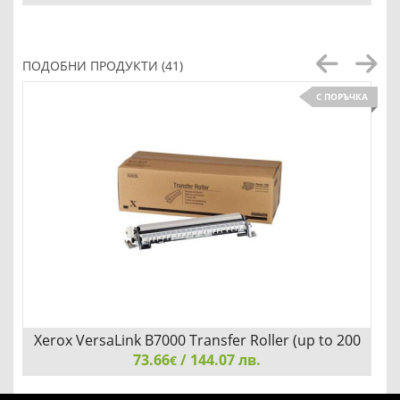
Canon imagePROGRAF PRO-1100
ПОДОБНИ ПРОДУКТИ (41)
С ПОРЪЧКА
Детайли
Сравни
Xerox VersaLink B7000 Transfer Roller (up to 200
73.66
000 pages)
/ 144.07 лв.
€