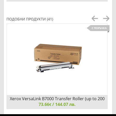
Canon imagePROGRAF PRO-1100
ПОДОБНИ ПРОДУКТИ (41)
С ПОРЪЧКА
Детайли
Сравни
Xerox VersaLink B7000 Transfer Roller (up to 200
73.66
000 pages)
/ 144.07 лв.
€