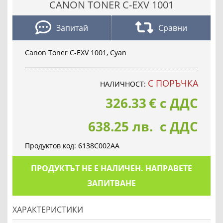
CANON TONER C-EXV 1001
Запитай
Сравни
Canon Toner C-EXV 1001, Cyan
С ПОРЪЧКА
НАЛИЧНОСТ:
326.33
€
с ДДС
638.25 лв. с ДДС
Продуктов код:
6138C002AA
ПРОДУКТЪТ НЕ Е НАЛИЧЕН. НАПРАВЕТЕ
ЗАПИТВАНЕ
ХАРАКТЕРИСТИКИ