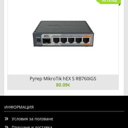
НА СКЛАД
Рутер MikroTik hEX S RB760iGS
80.09
€
Рутер MikroTik hEX S RB760iGS
ИНФОРМАЦИЯ
Условия за ползване
Плащане и доставка