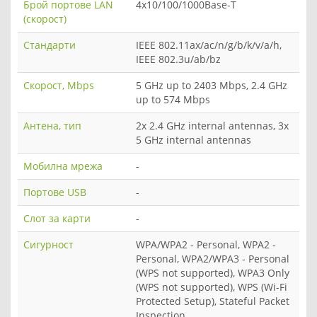
Брой портове LAN
4x10/100/1000Base-T
(скорост)
Стандарти
IEEE 802.11ax/ac/n/g/b/k/v/a/h,
IEEE 802.3u/ab/bz
Скорост, Mbps
5 GHz up to 2403 Mbps, 2.4 GHz
up to 574 Mbps
Антена, тип
2x 2.4 GHz internal antennas, 3x
5 GHz internal antennas
Мобилна мрежа
-
Портове USB
-
Слот за карти
-
Сигурност
WPA/WPA2 - Personal, WPA2 -
Personal, WPA2/WPA3 - Personal
(WPS not supported), WPA3 Only
(WPS not supported), WPS (Wi-Fi
Protected Setup), Stateful Packet
Inspection