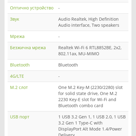
Оптично устройство
-
Звук
Audio Realtek, High Definition
Audio interface, Two speakers
Мрежа
-
Безжична мрежа
Realtek Wi-Fi 6 RTL8852BE, 2x2,
802.11ax, MU-MIMO
Bluetooth
Bluetooth
4G/LTE
-
M.2 слот
One M.2 Key-M (2230/2280) slot
for solid state drive, One M.2
2230 Key-E slot for Wi-Fi and
Bluetooth combo card
USB порт
1 USB 3.2 Gen 1, 1 USB 2.0, 1 USB
3.2 Gen 1 Type-C with
DisplayPort Alt Mode 1.4/Power
Delivery