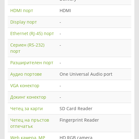
HDMI порт
HDMI
Display порт
-
Ethernet (RJ-45) порт
-
Сериен (RS-232)
-
порт
Разширителен порт
-
Аудио портове
One Universal Audio port
VGA конектор
-
Докинг конектор
-
Четец за карти
SD Card Reader
Четец на пръстов
Fingerprint Reader
отпечатък
Web камера, MP
HD RGB camera