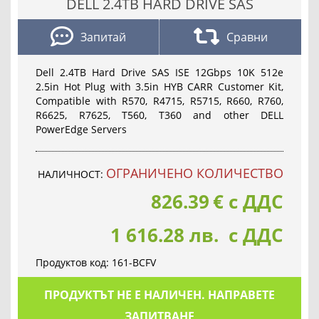
DELL 2.4TB HARD DRIVE SAS
Запитай
Сравни
Dell 2.4TB Hard Drive SAS ISE 12Gbps 10K 512e
2.5in Hot Plug with 3.5in HYB CARR Customer Kit,
Compatible with R570, R4715, R5715, R660, R760,
R6625, R7625, T560, T360 and other DELL
PowerEdge Servers
OГРАНИЧЕНО КОЛИЧЕСТВО
НАЛИЧНОСТ:
826.39
€
с ДДС
1 616.28 лв. с ДДС
Продуктов код:
161-BCFV
ПРОДУКТЪТ НЕ Е НАЛИЧЕН. НАПРАВЕТЕ
ЗАПИТВАНЕ