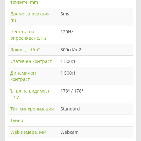
точките, mm
Време за реакция,
5ms
ms
Честота на
120Hz
опресняване, Hz
Яркост, cd/m2
300cd/m2
Статичен контраст
1 500:1
Динамичен
1 500:1
контраст
Ъгъл на видимост
178° / 178°
H/ V
Тип синхронизация
Standard
Тунер
-
Web камера, MP
Webcam