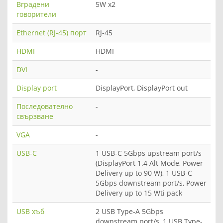
Вградени
5W x2
говорители
Ethernet (RJ-45) порт
RJ-45
HDMI
HDMI
DVI
-
Display port
DisplayPort, DisplayPort out
Последователно
-
свързване
VGA
-
USB-C
1 USB-C 5Gbps upstream port/s
(DisplayPort 1.4 Alt Mode, Power
Delivery up to 90 W), 1 USB-C
5Gbps downstream port/s, Power
Delivery up to 15 Wti pack
USB хъб
2 USB Type-A 5Gbps
downstream port/s, 1 USB Type-