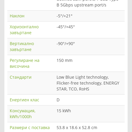
B 5Gbps upstream port/s
Наклон
-5°/+21°
Хоризонтално
-45°/+45°
завъртане
Вертикално
-90°/+90°
завъртане
Регулиране на
150 mm
височина
Стандарти
Low Blue Light technology,
Flicker-free technology, ENERGY
STAR, TCO, RoHS
Енергиен клас
D
Консумация,
15 kWh
kWh/1000h
Размери с поставка
53.8 x 18.6 x 52.8 cm