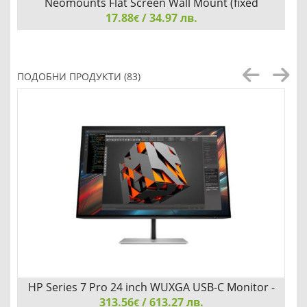
Neomounts Flat Screen Wall Mount (fixed
17.88
/ 34.97 лв.
€
Neomounts Flat Screen Wall Mount (fixed, ultrathin)
ПОДОБНИ ПРОДУКТИ (83)
Детайли
Сравни
HP Series 7 Pro 24 inch WUXGA USB-C Monitor -
313.56
724pu
/ 613.27 лв.
€