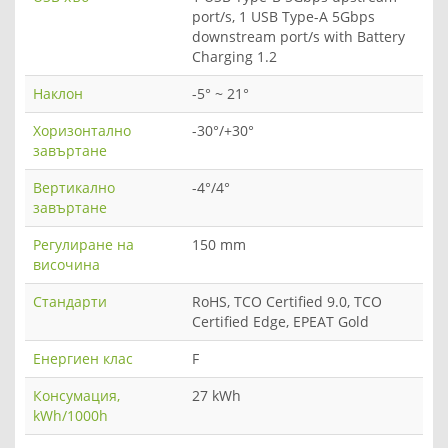
port/s, 1 USB Type-A 5Gbps
downstream port/s with Battery
Charging 1.2
Наклон
-5° ~ 21°
Хоризонтално
-30°/+30°
завъртане
Вертикално
-4°/4°
завъртане
Регулиране на
150 mm
височина
Стандарти
RoHS, TCO Certified 9.0, TCO
Certified Edge, EPEAT Gold
Енергиен клас
F
Консумация,
27 kWh
kWh/1000h