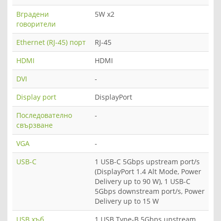
Вградени
5W x2
говорители
Ethernet (RJ-45) порт
RJ-45
HDMI
HDMI
DVI
-
Display port
DisplayPort
Последователно
-
свързване
VGA
-
USB-C
1 USB-C 5Gbps upstream port/s
(DisplayPort 1.4 Alt Mode, Power
Delivery up to 90 W), 1 USB-C
5Gbps downstream port/s, Power
Delivery up to 15 W
USB хъб
1 USB Type-B 5Gbps upstream