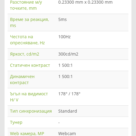
Разстояние м/у
0.23300 mm x 0.23300 mm
точките, mm
Време за реакция,
5ms
ms
Честота на
100Hz
опресняване, Hz
Яркост, cd/m2
300cd/m2
Статичен контраст
1 500:1
Динамичен
1 500:1
контраст
Ъгъл на видимост
178° / 178°
H/ V
Тип синхронизация
Standard
Тунер
-
Web камера, MP
Webcam