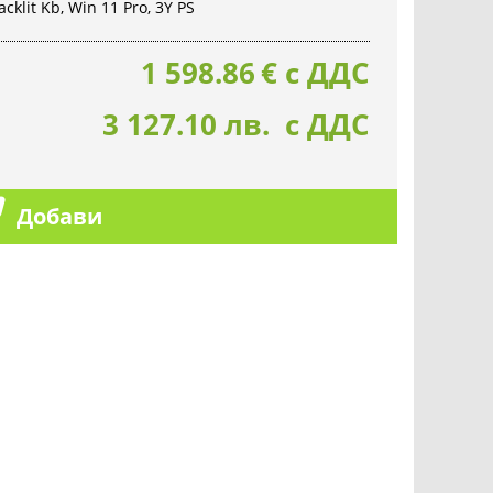
acklit Kb, Win 11 Pro, 3Y PS
1 598.86
€
с ДДС
3 127.10 лв. с ДДС
Добави