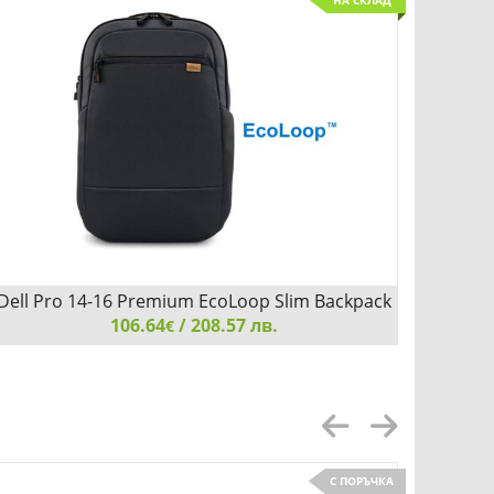
НА СКЛАД
Dell Pro 14-16 Premium EcoLoop Slim Backpack
Dell E
106.64
- CP7625S
/ 208.57 лв.
€
Dell Pro 14-16 Premium EcoLoop Slim Backpack -
Dell E
CP7625S
С ПОРЪЧКА