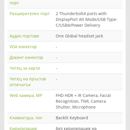
порт
Разширителен порт
2 Thunderbolt4 ports with
DisplayPort Alt Mode/USB Type-
C/USB4/Power Delivery
Аудио портове
One Global headset jack
VGA конектор
-
Докинг конектор
-
Четец за карти
-
Четец на пръстов
-
отпечатък
Web камера, MP
FHD HDR + IR Camera, Facial
Recognition, TNR, Camera
Shutter, Microphone
Клавиатура, тип
Backlit Keyboard
Кирилизация
Без кирилизация на