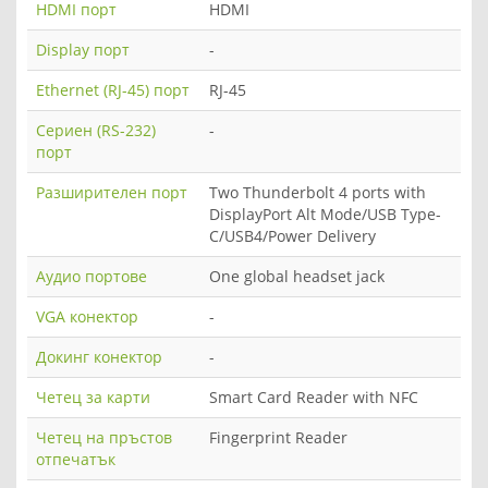
HDMI порт
HDMI
Display порт
-
Ethernet (RJ-45) порт
RJ-45
Сериен (RS-232)
-
порт
Разширителен порт
Two Thunderbolt 4 ports with
DisplayPort Alt Mode/USB Type-
C/USB4/Power Delivery
Аудио портове
One global headset jack
VGA конектор
-
Докинг конектор
-
Четец за карти
Smart Card Reader with NFC
Четец на пръстов
Fingerprint Reader
отпечатък