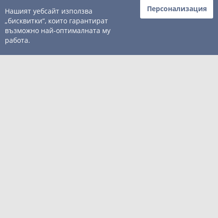
КОНСУМАТИВИ
Персонализация
Нашият уебсайт използва
„бисквитки“, които гарантират
ТВ/АУДИО/ФОТО
възможно най-оптималната му
АКСЕСОАРИ
работа.
СОФТУЕР
КОНТАКТИ
© 2003 - 2026 ComSystems Ltd. Всички права запазени