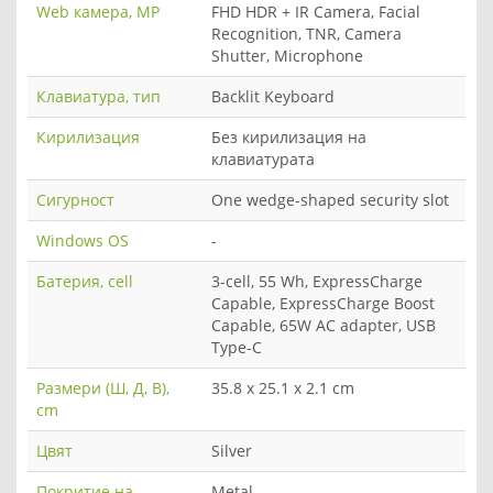
Web камера, MP
FHD HDR + IR Camera, Facial
Recognition, TNR, Camera
Shutter, Microphone
Клавиатура, тип
Backlit Keyboard
Кирилизация
Без кирилизация на
клавиатурата
Сигурност
One wedge-shaped security slot
Windows OS
-
Батерия, cell
3-cell, 55 Wh, ExpressCharge
Capable, ExpressCharge Boost
Capable, 65W AC adapter, USB
Type-C
Размери (Ш, Д, В),
35.8 x 25.1 x 2.1 cm
cm
Цвят
Silver
Покритие на
Metal