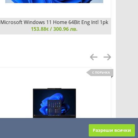
Microsoft Windows 11 Home 64Bit Eng Intl 1pk
Dell E
153.88
DSP OEI DVD
/ 300.96 лв.
€
Microsoft Windows 11 Home 64Bit Eng Intl 1pk DSP
Dell E
OEI DVD
С ПОРЪЧКА
Добави
Сравни
Разреши всички