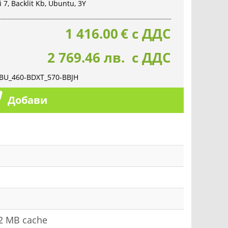
 7, Backlit Kb, Ubuntu, 3Y
1 416.00
€
с ДДС
2 769.46 лв. с ДДС
BU_460-BDXT_570-BBJH
Добави
12 MB cache