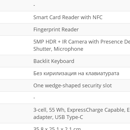
-
Smart Card Reader with NFC
Fingerprint Reader
5MP HDR + IR Camera with Presence Det
Shutter, Microphone
Backlit Keyboard
Без кирилизация на клавиатурата
One wedge-shaped security slot
-
3-cell, 55 Wh, ExpressCharge Capable,
adapter, USB Type-C
35.8 x 25.1 x 2.1 cm