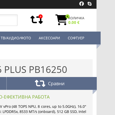
0
0
КОЛИЧКА
0.00 €
ТВ/АУДИО/ФОТО
АКСЕСОАРИ
СОФТУЕР
6 PLUS PB16250
Сравни
О-ЕФЕКТИВНА РАБОТА
6V vPro (48 TOPS NPU, 8 cores, up to 5.0GHz), 16.0"
: LPDDR5x, 8533 MT/s (onboard), 512 GB SSD, Intel