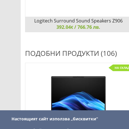
CC5626
Logitech Surround Sound Speakers Z906
392.04
/ 766.76 лв.
€
Logitech Surround Sound Speakers Z906
ПОДОБНИ ПРОДУКТИ (106)
НА СКЛА
ни
Добави
Сравни
Настоящият сайт използва „бисквитки“