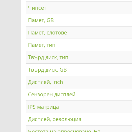
Чипсет
Памет, GB
Памет, слотове
Памет, тип
Твърд диск, тип
Твърд диск, GB
Дисплей, inch
Сензорен дисплей
IPS матрица
Дисплей, резолюция
Честота на опресняване, Hz