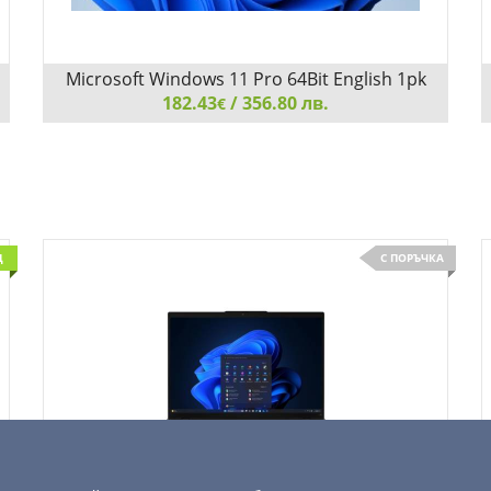
Microsoft Windows 11 Pro 64Bit English 1pk
182.43
DSP OEI DVD
/ 356.80 лв.
€
Microsoft Windows 11 Pro 64Bit English 1pk DSP OEI
DVD
Д
С ПОРЪЧКА
Добави
Сравни