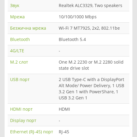
Звук
Realtek ALC3329, Two speakers
Мрежа
10/100/1000 Mbps
Безжична мрежа
Wi-Fi 7 MT7925, 2x2, 802.11be
Bluetooth
Bluetooth 5.4
4G/LTE
-
M.2 слот
One M.2 2230 or M.2 2280 solid
state drive slot
USB порт
2 USB Type-C with a DisplayPort
Alt Mode/ Power Delivery, 1 USB
3.2 Gen 1 with PowerShare, 1
USB 3.2 Gen 1
HDMI порт
HDMI
Display порт
-
Ethernet (RJ-45) порт
RJ-45