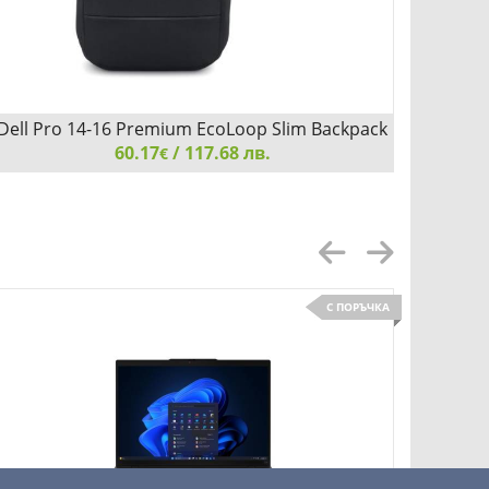
Dell Pro 14-16 Premium EcoLoop Slim Backpack
Dell E
60.17
- CP7625S
/ 117.68 лв.
€
Dell Pro 14-16 Premium EcoLoop Slim Backpack -
Dell E
CP7625S
С ПОРЪЧКА
Добави
Сравни