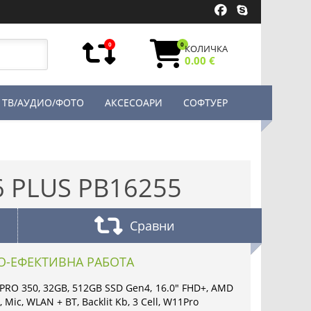
0
0
КОЛИЧКА
0.00 €
ТВ/АУДИО/ФОТО
АКСЕСОАРИ
СОФТУЕР
6 PLUS PB16255
Сравни
О-ЕФЕКТИВНА РАБОТА
7 PRO 350, 32GB, 512GB SSD Gen4, 16.0" FHD+, AMD
Mic, WLAN + BT, Backlit Kb, 3 Cell, W11Pro