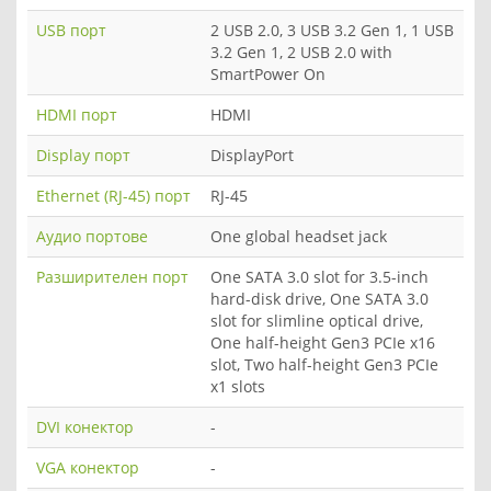
USB порт
2 USB 2.0, 3 USB 3.2 Gen 1, 1 USB
3.2 Gen 1, 2 USB 2.0 with
SmartPower On
HDMI порт
HDMI
Display порт
DisplayPort
Ethernet (RJ-45) порт
RJ-45
Аудио портове
One global headset jack
Разширителен порт
One SATA 3.0 slot for 3.5-inch
hard-disk drive, One SATA 3.0
slot for slimline optical drive,
One half-height Gen3 PCIe x16
slot, Two half-height Gen3 PCIe
x1 slots
DVI конектор
-
VGA конектор
-