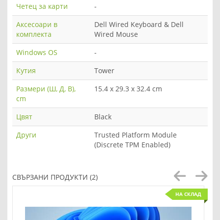
Четец за карти
-
Аксесоари в
Dell Wired Keyboard & Dell
комплекта
Wired Mouse
Windows OS
-
Кутия
Tower
Размери (Ш, Д, В),
15.4 x 29.3 x 32.4 cm
cm
Цвят
Black
Други
Trusted Platform Module
(Discrete TPM Enabled)
СВЪРЗАНИ ПРОДУКТИ (2)
НА СКЛАД