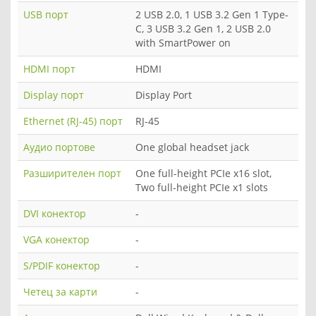
USB порт
2 USB 2.0, 1 USB 3.2 Gen 1 Type-
C, 3 USB 3.2 Gen 1, 2 USB 2.0
with SmartPower on
HDMI порт
HDMI
Display порт
Display Port
Ethernet (RJ-45) порт
RJ-45
Аудио портове
One global headset jack
Разширителен порт
One full-height PCIe x16 slot,
Two full-height PCIe x1 slots
DVI конектор
-
VGA конектор
-
S/PDIF конектор
-
Четец за карти
-