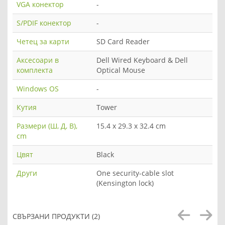
VGA конектор
-
S/PDIF конектор
-
Четец за карти
SD Card Reader
Аксесоари в
Dell Wired Keyboard & Dell
комплекта
Optical Mouse
Windows OS
-
Кутия
Tower
Размери (Ш, Д, В),
15.4 x 29.3 x 32.4 cm
cm
Цвят
Black
Други
One security-cable slot
(Kensington lock)
СВЪРЗАНИ ПРОДУКТИ (2)