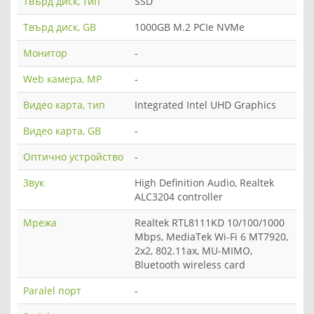
Твърд диск, тип
SSD
Твърд диск, GB
1000GB M.2 PCIe NVMe
Монитор
-
Web камера, MP
-
Видео карта, тип
Integrated Intel UHD Graphics
Видео карта, GB
-
Оптично устройство
-
Звук
High Definition Audio, Realtek
ALC3204 controller
Мрежа
Realtek RTL8111KD 10/100/1000
Mbps, MediaTek Wi-Fi 6 MT7920,
2x2, 802.11ax, MU-MIMO,
Bluetooth wireless card
Paralel порт
-