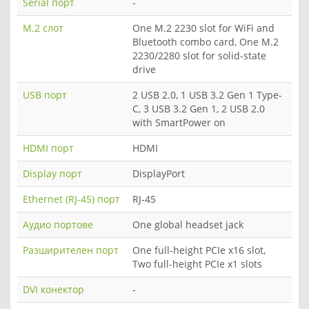
Serial порт
-
M.2 слот
One M.2 2230 slot for WiFi and
Bluetooth combo card, One M.2
2230/2280 slot for solid-state
drive
USB порт
2 USB 2.0, 1 USB 3.2 Gen 1 Type-
C, 3 USB 3.2 Gen 1, 2 USB 2.0
with SmartPower on
HDMI порт
HDMI
Display порт
DisplayPort
Ethernet (RJ-45) порт
RJ-45
Аудио портове
One global headset jack
Разширителен порт
One full-height PCIe x16 slot,
Two full-height PCIe x1 slots
DVI конектор
-