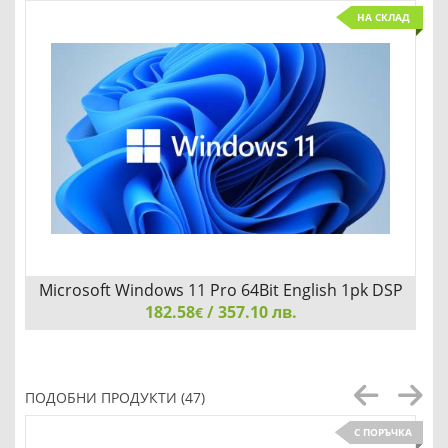
НА СКЛАД
Microsoft Windows 11 Pro 64Bit English 1pk DSP
182.58
OEI DVD
/ 357.10 лв.
€
Microsoft Windows 11 Pro 64Bit English 1pk DSP OEI DVD
ПОДОБНИ ПРОДУКТИ (47)
С ПОРЪЧКА