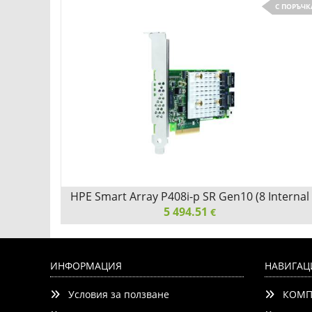
С ПОРЪЧК
 512e
HPE Smart Array P408i-p SR Gen10 (8 Internal
Lanes/2GB Cache) 12G SAS PCIe Plug-in
5 494.51
€
Controller
e 2.5in
HPE Smart Array P408i-p SR Gen10 (8 Internal
0, R660,
Lanes/2GB Cache) 12G SAS PCIe Plug-in Controller
ИНФОРМАЦИЯ
НАВИГАЦ
Условия за ползване
КОМП