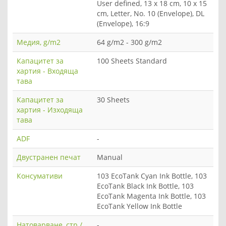
User defined, 13 x 18 cm, 10 x 15
cm, Letter, No. 10 (Envelope), DL
(Envelope), 16:9
Медия, g/m2
64 g/m2 - 300 g/m2
Капацитет за
100 Sheets Standard
хартия - Входяща
тава
Капацитет за
30 Sheets
хартия - Изходяща
тава
ADF
-
Двустранен печат
Manual
Консумативи
103 EcoTank Cyan Ink Bottle, 103
EcoTank Black Ink Bottle, 103
EcoTank Magenta Ink Bottle, 103
EcoTank Yellow Ink Bottle
Натоварване, стр./
-