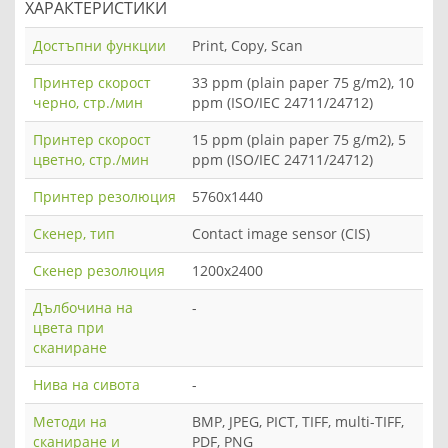
ХАРАКТЕРИСТИКИ
Достъпни функции
Print, Copy, Scan
Принтер скорост
33 ppm (plain paper 75 g/m2), 10
черно, стр./мин
ppm (ISO/IEC 24711/24712)
Принтер скорост
15 ppm (plain paper 75 g/m2), 5
цветно, стр./мин
ppm (ISO/IEC 24711/24712)
Принтер резолюция
5760x1440
Скенер, тип
Contact image sensor (CIS)
Скенер резолюция
1200x2400
Дълбочина на
-
цвета при
сканиране
Нива на сивота
-
Методи на
BMP, JPEG, PICT, TIFF, multi-TIFF,
сканиране и
PDF, PNG