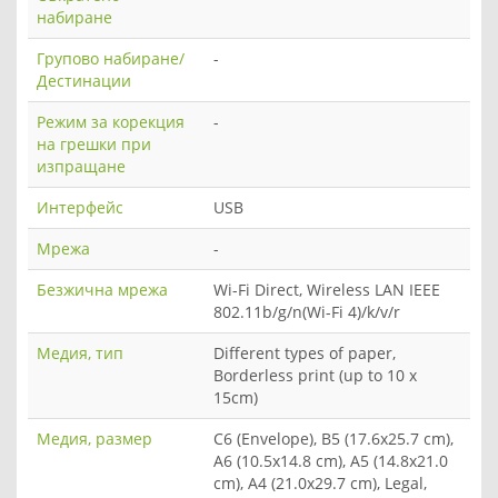
набиране
Групово набиране/
-
Дестинации
Режим за корекция
-
на грешки при
изпращане
Интерфейс
USB
Мрежа
-
Безжична мрежа
Wi-Fi Direct, Wireless LAN IEEE
802.11b/g/n(Wi-Fi 4)/k/v/r
Медия, тип
Different types of paper,
Borderless print (up to 10 x
15cm)
Медия, размер
C6 (Envelope), B5 (17.6x25.7 cm),
A6 (10.5x14.8 cm), A5 (14.8x21.0
cm), A4 (21.0x29.7 cm), Legal,