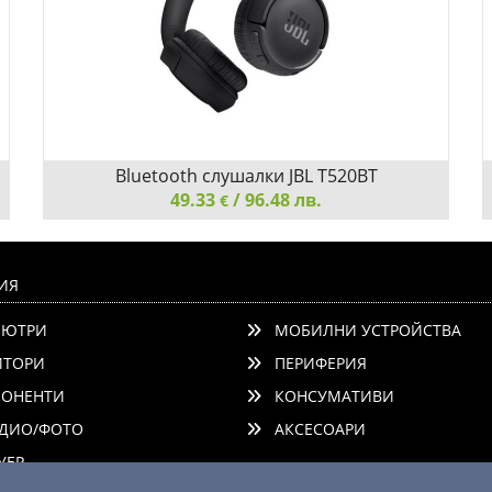
Bluetooth слушалки JBL T520BT
JBLT520BTBLKEU - черни
49.33
/ 96.48 лв.
€
Bluetooth слушалки JBL T520BT JBLT520BTBLKEU -
черни
ИЯ
ЮТРИ
МОБИЛНИ УСТРОЙСТВА
ТОРИ
ПЕРИФЕРИЯ
ОНЕНТИ
КОНСУМАТИВИ
ДИО/ФОТО
АКСЕСОАРИ
Добави
Сравни
ЕР