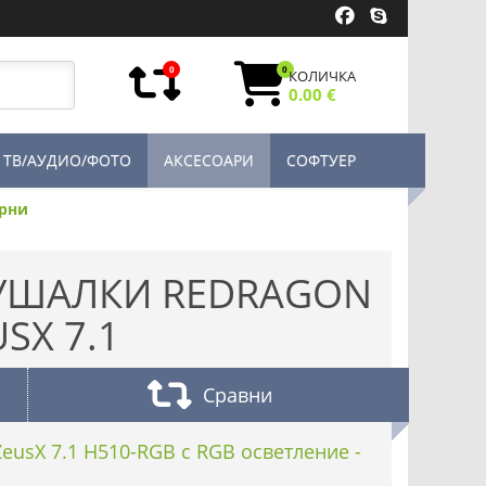
0
0
КОЛИЧКА
0.00 €
ТВ/АУДИО/ФОТО
АКСЕСОАРИ
СОФТУЕР
ерни
УШАЛКИ REDRAGON
SX 7.1
Сравни
eusX 7.1 H510-RGB с RGB осветление -