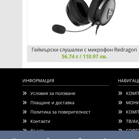
Геймърски слушалки с микрофон Redragon
56.74
Icon H520-BK
/ 110.97 лв.
€
Геймърски слушалки с микрофон Redragon Icon
H520-BK
ИНФОРМАЦИЯ
НАВИГАЦ
Условия за ползване
КОМП
Плащане и доставка
МОНИ
Политика за поверителност
КОМП
Контакти
ТВ/АУ
Добави
Сравни
За нас
СОФТУ