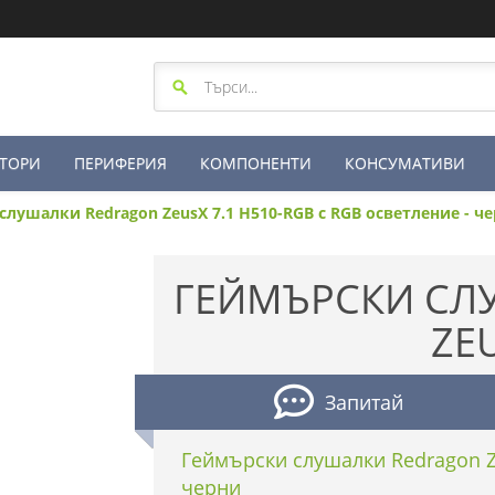
ТОРИ
ПЕРИФЕРИЯ
КОМПОНЕНТИ
КОНСУМАТИВИ
лушалки Redragon ZeusX 7.1 H510-RGB с RGB осветление - ч
ГЕЙМЪРСКИ СЛ
ZEU
Запитай
Геймърски слушалки Redragon Z
черни