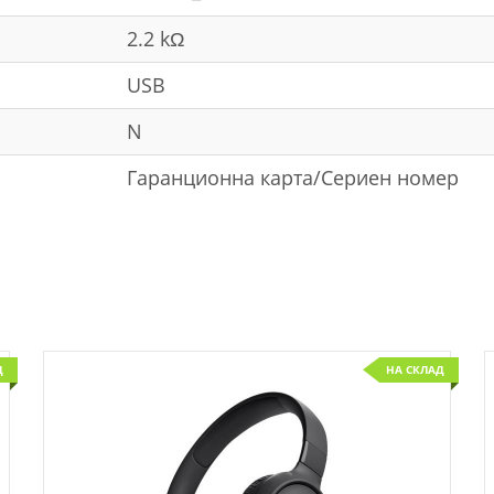
2.2 kΩ
USB
N
Гаранционна карта/Сериен номер
Д
НА СКЛАД