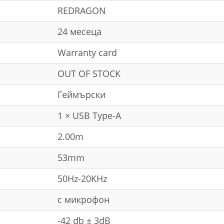
REDRAGON
24 месеца
Warranty card
OUT OF STOCK
Геймърски
1 × USB Type-A
2.00m
53mm
50Hz-20KHz
с микрофон
-42 db ± 3dB