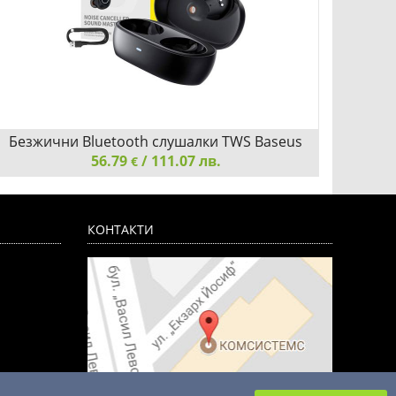
Безжични Bluetooth слушалки TWS Baseus
Слуша
Bowie MA20 A00054600113-00 - черни
56.79
/ 111.07 лв.
€
Безжични Bluetooth слушалки TWS Baseus Bowie
Слуша
MA20 A00054600113-00 - черни
слушал
КОНТАКТИ
Добави
Сравни