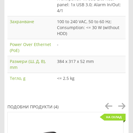
panel: 1x USB 3.0; Alarm In/Out:
4/1
Захранване
100 to 240 VAC, 50 to 60 Hz;
Consumption: <= 30 W (without
HDD)
Power Over Ethernet
-
(PoE)
Размери (Ш, Д, В),
384 x 317 x 52 mm
mm
Тегло, g
<= 2.5 kg
ПОДОБНИ ПРОДУКТИ (4)
НА СКЛАД