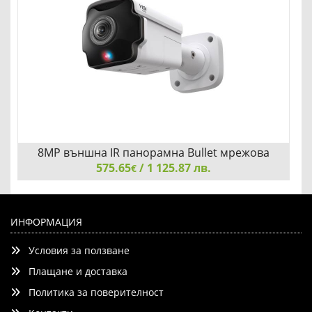
8MP външна IR панорамна Bullet мрежова
камера TP-Link VIGI InSight S385PI
575.65
/ 1 125.87 лв.
€
8MP външна IR панорамна Bullet мрежова камера TP-
Link VIGI InSight S385PI
ИНФОРМАЦИЯ
Условия за ползване
Плащане и доставка
Политика за поверителност