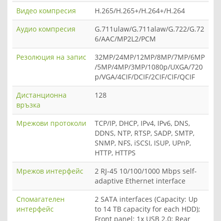
Видео компресия
H.265/H.265+/H.264+/H.264
Аудио компресия
G.711ulaw/G.711alaw/G.722/G.72
6/AAC/MP2L2/PCM
Резолюция на запис
32MP/24MP/12MP/8MP/7MP/6MP
/5MP/4MP/3MP/1080p/UXGA/720
p/VGA/4CIF/DCIF/2CIF/CIF/QCIF
Дистанционна
128
връзка
Мрежови протоколи
TCP/IP, DHCP, IPv4, IPv6, DNS,
DDNS, NTP, RTSP, SADP, SMTP,
SNMP, NFS, iSCSI, ISUP, UPnP,
HTTP, HTTPS
Мрежов интерфейс
2 RJ-45 10/100/1000 Mbps self-
adaptive Ethernet interface
Спомагателен
2 SATA interfaces (Capacity: Up
интерфейс
to 14 TB capacity for each HDD);
Front panel: 1x USB 2.0; Rear