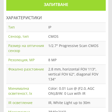
ЗАПИТВАНЕ
ХАРАКТЕРИСТИКИ
Тип
IP
Сензор, тип
CMOS
Размер на оптичния
1/2.7" Progressive Scan CMOS
сензор
Резолюция, MP
8 MP
Фокално разстояние
2.8 mm, horizontal FOV 113°,
vertical FOV 62°, diagonal FOV
134°
Минимална
Color: 0.01 Lux @ (F2.0, AGC
осветеност, lx
ON),B/W: 0 Lux with IR
IR осветление
IR, White Light up to 30m
Максимална
3840x2160