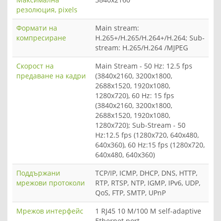
резолюция, pixels
Формати на
Main stream:
компресиране
H.265+/H.265/H.264+/H.264; Sub-
stream: H.265/H.264 /MJPEG
Скорост на
Main Stream - 50 Hz: 12.5 fps
предаване на кадри
(3840x2160, 3200x1800,
2688x1520, 1920x1080,
1280x720), 60 Hz: 15 fps
(3840x2160, 3200x1800,
2688x1520, 1920x1080,
1280x720); Sub-Stream - 50
Hz:12.5 fps (1280x720, 640x480,
640x360), 60 Hz:15 fps (1280x720,
640x480, 640x360)
Поддържани
TCP/IP, ICMP, DHCP, DNS, HTTP,
мрежови протоколи
RTP, RTSP, NTP, IGMP, IPv6, UDP,
QoS, FTP, SMTP, UPnP
Мрежов интерфейс
1 RJ45 10 M/100 M self-adaptive
Ethernet port