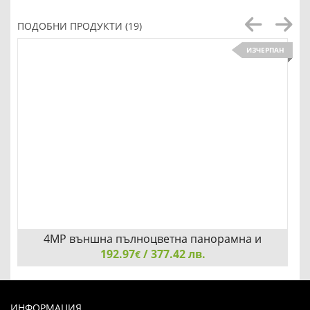
ПОДОБНИ ПРОДУКТИ (19)
ИЗЧЕРПАН
4MP външна пълноцветна панорамна и
наклонена мрежова камера TP-Link VIGI C540-4G
192.97
/ 377.42 лв.
€
4MP външна пълноцветна панорамна и наклонена
мрежова камера TP-Link VIGI C540-4G
ИНФОРМАЦИЯ