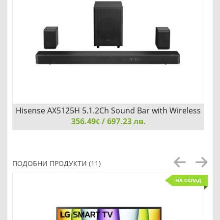
Hisense AX5125H 5.1.2Ch Sound Bar with Wireless
356.49
Subwoofer
/ 697.23 лв.
€
Hisense AX5125H 5.1.2Ch Sound Bar with Wireless
Subwoofer, 500W, Dolby Atmos, Bluetooth 5.3, 4K HDMI
ПОДОБНИ ПРОДУКТИ (11)
Pass Through, DTS:X, HDMI/AUX/ARC/Optical/USB, 7 EQ
Modes
НА СКЛАД