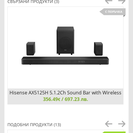
СВЪРЗАНИ ПРОДУКТИ (3)
С ПОРЪЧКА
Hisense AX5125H 5.1.2Ch Sound Bar with Wireless
356.49
Subwoofer
/ 697.23 лв.
€
Hisense AX5125H 5.1.2Ch Sound Bar with Wireless
Subwoofer, 500W, Dolby Atmos, Bluetooth 5.3, 4K HDMI
ПОДОБНИ ПРОДУКТИ (13)
Pass Through, DTS:X, HDMI/AUX/ARC/Optical/USB, 7 EQ