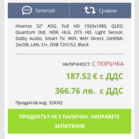
Запитай
Сравни
Hisense 32" A5Q, Full HD 1920x1080, QLED,
Quantum Dot, HDR, HLG, DTS HD, Light Sensor,
Dolby Audio, Smart TV, WiFi, WiFi Direct, 2xHDMI,
2xUSB, LAN, CI+, DVB-T2/C/S2, Black
С ПОРЪЧКА
НАЛИЧНОСТ:
187.52
€
с ДДС
366.76 лв. с ДДС
Продуктов код:
32A5Q
ПРОДУКТЪТ НЕ Е НАЛИЧЕН. НАПРАВЕТЕ
ЗАПИТВАНЕ