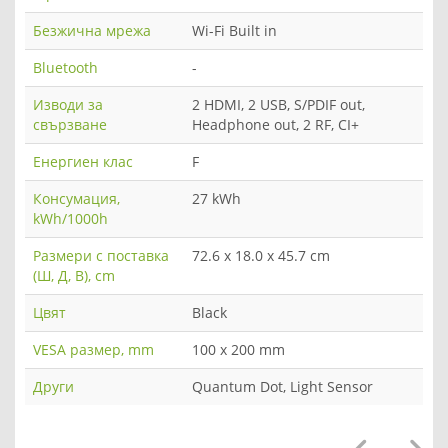
Безжична мрежа
Wi-Fi Built in
Bluetooth
-
Изводи за
2 HDMI, 2 USB, S/PDIF out,
свързване
Headphone out, 2 RF, CI+
Енергиен клас
F
Консумация,
27 kWh
kWh/1000h
Размери с поставка
72.6 x 18.0 x 45.7 cm
(Ш, Д, В), cm
Цвят
Black
VESA размер, mm
100 x 200 mm
Други
Quantum Dot, Light Sensor