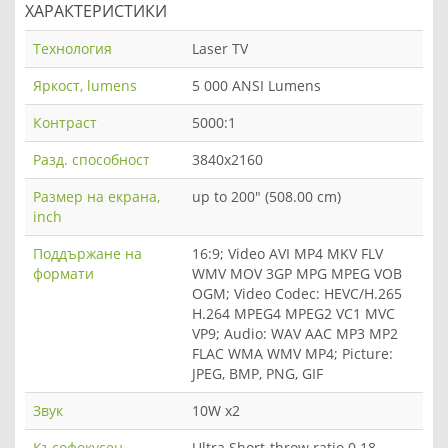
ХАРАКТЕРИСТИКИ
Технология
Laser TV
Яркост, lumens
5 000 ANSI Lumens
Контраст
5000:1
Разд. способност
3840x2160
Размер на екрана,
up to 200" (508.00 cm)
inch
Поддържане на
16:9; Video AVI MP4 MKV FLV
формати
WMV MOV 3GP MPG MPEG VOB
OGM; Video Codec: HEVC/H.265
H.264 MPEG4 MPEG2 VC1 MVC
VP9; Audio: WAV AAC MP3 MP2
FLAC WMA WMV MP4; Picture:
JPEG, BMP, PNG, GIF
Звук
10W x2
Късофокусен
Ultra Short-throw ratio 0.18