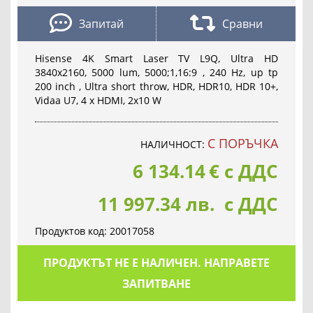
Запитай
Сравни
Hisense 4K Smart Laser TV L9Q, Ultra HD
3840x2160, 5000 lum, 5000;1,16:9 , 240 Hz, up tp
200 inch , Ultra short throw, HDR, HDR10, HDR 10+,
Vidaa U7, 4 x HDMI, 2x10 W
С ПОРЪЧКА
НАЛИЧНОСТ:
6 134.14
€
с ДДС
11 997.34 лв. с ДДС
Продуктов код:
20017058
ПРОДУКТЪТ НЕ Е НАЛИЧЕН. НАПРАВЕТЕ
ЗАПИТВАНЕ