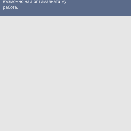
възможно най-оптималната му
Контакти
работа.
Детайли
Сравни
За нас
НАВИГАЦИЯ
КОМПЮТРИ
МОБИЛНИ УСТРОЙСТВА
МОНИТОРИ
ПЕРИФЕРИЯ
КОМПОНЕНТИ
КОНСУМАТИВИ
ТВ/АУДИО/ФОТО
АКСЕСОАРИ
СОФТУЕР