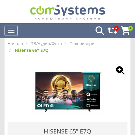
0
0
Начало
ТВ/Аудио/Фото
Телевизори
Hisense 65" E7Q
HISENSE 65" E7Q