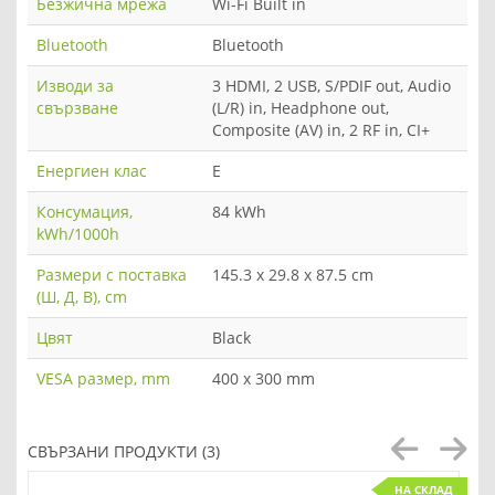
Безжична мрежа
Wi-Fi Built in
Bluetooth
Bluetooth
Изводи за
3 HDMI, 2 USB, S/PDIF out, Audio
свързване
(L/R) in, Headphone out,
Composite (AV) in, 2 RF in, CI+
Енергиен клас
E
Консумация,
84 kWh
kWh/1000h
Размери с поставка
145.3 x 29.8 x 87.5 cm
(Ш, Д, В), cm
Цвят
Black
VESA размер, mm
400 x 300 mm
СВЪРЗАНИ ПРОДУКТИ (3)
НА СКЛАД