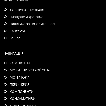
Native (VRR 165Hz), ThinQ AI, HDR10, VRR, NVIDIA G-SYNC,
Условия за ползване
AMD FreeSync, Dolby Vision, Dolby Atmos, Wi-Fi
Плащане и доставка
Политика за поверителност
Контакти
Детайли
Сравни
За нас
НАВИГАЦИЯ
КОМПЮТРИ
МОБИЛНИ УСТРОЙСТВА
МОНИТОРИ
ПЕРИФЕРИЯ
КОМПОНЕНТИ
КОНСУМАТИВИ
ТВ/АУДИО/ФОТО