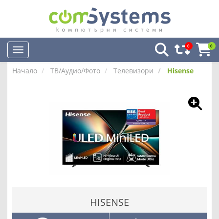
0
0
Начало
ТВ/Аудио/Фото
Телевизори
Hisense
HISENSE