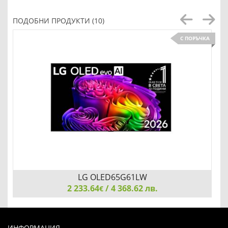
ПОДОБНИ ПРОДУКТИ (10)
С ПОРЪЧКА
LG OLED65G61LW
2 233.64
/ 4 368.62 лв.
€
LG OLED65G61LW, 65" UHD OLED evo, 4K (3840 x 2160),
DVB-C/T2/S2, Full Cinema Screnn, Alpha 11 AI 4K, 120Hz
ИНФОРМАЦИЯ