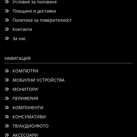
Условия за ползване
Vision, Dolby Atmos, AI Agent, Wi-Fi 6E, Bluetooth
Плащане и доставка
Политика за поверителност
Контакти
Детайли
Сравни
За нас
НАВИГАЦИЯ
КОМПЮТРИ
МОБИЛНИ УСТРОЙСТВА
МОНИТОРИ
ПЕРИФЕРИЯ
КОМПОНЕНТИ
КОНСУМАТИВИ
ТВ/АУДИО/ФОТО
АКСЕСОАРИ