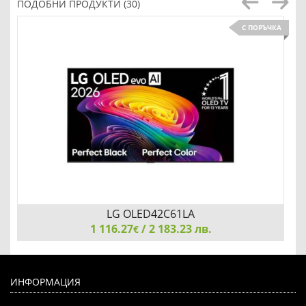
ПОДОБНИ ПРОДУКТИ (30)
С ПОРЪЧКА
LG OLED42C61LA
1 116.27
/ 2 183.23 лв.
€
LG OLED42C61LA, 42" OLED evo, 4K (3840 x 2160), DVB-
C/T2/S2, Alpha 11 AI 4K Gen3, 120Hz Native (VRR 165Hz),
ИНФОРМАЦИЯ
ThinQ AI, HDR10, NVIDIA G-SYNC, AMD FreeSync, Dolby