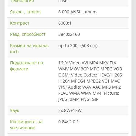
Технология
Laser
Яркост, lumens
6 000 ANSI Lumens
Контраст
6000:1
Разд. способност
3840x2160
Размер на екрана,
up to 300'' (508 cm)
inch
Поддържане на
16:9; Video AVI MP4 MKV FLV
формати
WMV MOV 3GP MPG MPEG VOB
OGM; Video Codec: HEVC/H.265
H.264 MPEG4 MPEG2 VC1 MVC
VP9; Audio: WAV AAC MP3 MP2
FLAC WMA WMV MP4; Picture:
JPEG, BMP, PNG, GIF
Звук
2x 8W+15W
Коефициент на
0.84~2.0:1
увеличение