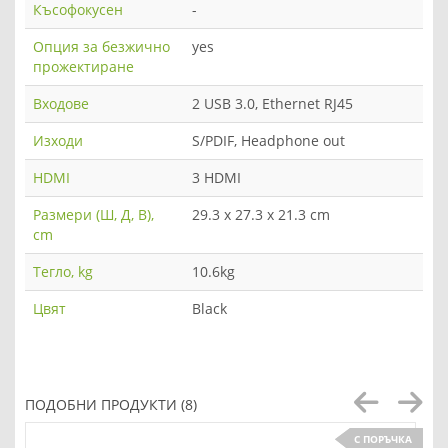
Късофокусен
-
Опция за безжично
yes
прожектиране
Входове
2 USB 3.0, Ethernet RJ45
Изходи
S/PDIF, Headphone out
HDMI
3 HDMI
Размери (Ш, Д, В),
29.3 x 27.3 x 21.3 cm
cm
Тегло, kg
10.6kg
Цвят
Black
ПОДОБНИ ПРОДУКТИ (8)
С ПОРЪЧКА