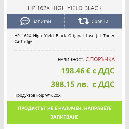
HP 162X HIGH YIELD BLACK
Запитай
Сравни
HP 162X High Yield Black Original LaserJet Toner
Cartridge
С ПОРЪЧКА
НАЛИЧНОСТ:
198.46
€
с ДДС
388.15 лв. с ДДС
Продуктов код:
W1620X
ПРОДУКТЪТ НЕ Е НАЛИЧЕН. НАПРАВЕТЕ
ЗАПИТВАНЕ