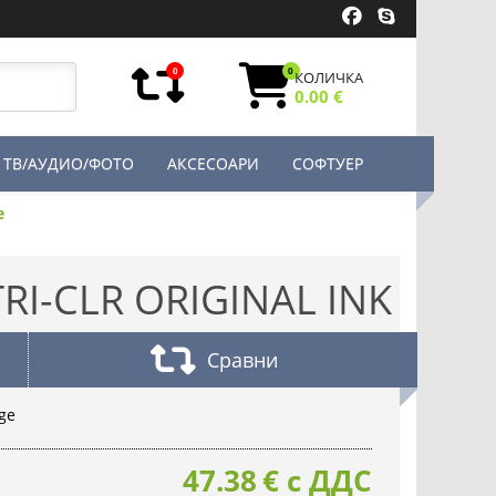
0
0
КОЛИЧКА
0.00 €
ТВ/АУДИО/ФОТО
АКСЕСОАРИ
СОФТУЕР
e
RI-CLR ORIGINAL INK
Сравни
dge
47.38
€
с ДДС