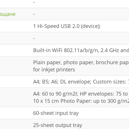
-
ращане
-
1 Hi-Speed USB 2.0 (device);
-
Built-in WiFi 802.11a/b/g/n, 2.4 GHz a
Plain paper, photo paper, brochure pap
for inkjet printers
A4; B5; A6; DL envelope; Custom sizes
A4: 60 to 90 g/m2І; HP envelopes: 75 t
10 x 15 cm Photo Paper: up to 300 g/m
60-sheet input tray
25-sheet output tray