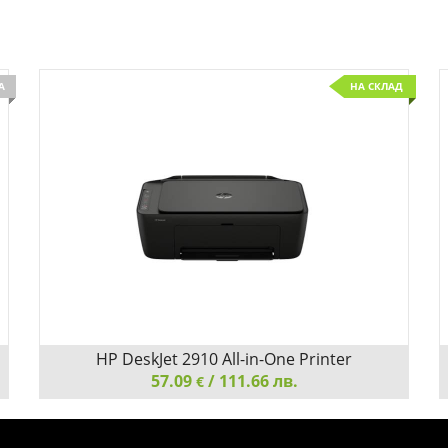
А
НА СКЛАД
Добави
Сравни
HP DeskJet 2910 All-in-One Printer
57.09
/ 111.66 лв.
€
HP DeskJet 2910 All-in-One Printer