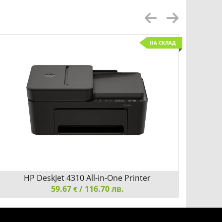
Pack
НА СКЛАД
Добави
Сравни
HP DeskJet 4310 All-in-One Printer
59.67
/ 116.70 лв.
€
HP DeskJet 4310 All-in-One Printer
HP Desk