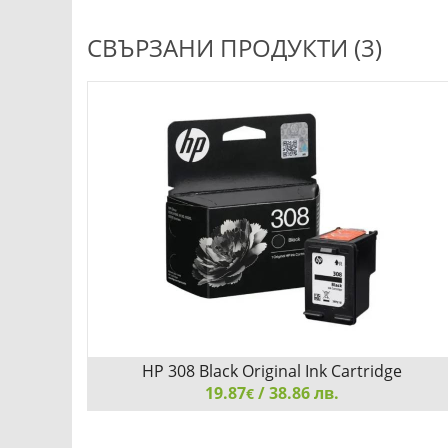
СВЪРЗАНИ ПРОДУКТИ (3)
НА СКЛАД
tridge
HP 308 Black Original Ink Cartridge
19.87
/ 38.86 лв.
€
Combo 2-
HP 308 Black Original Ink Cartridge