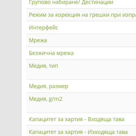
Групово набиране/ Дестинации
Режим за корекция на грешки при изп
Интерфейс
Мрежа
Безжична мрежа
Медия, тип
Медия, размер
Медия, g/m2
Капацитет за хартия - Входяща тава
Капацитет за хартия - Изходяща тава