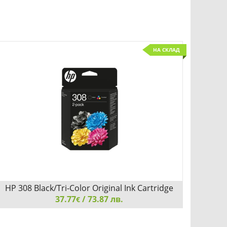
НА СКЛАД
HP 308 Black/Tri-Color Original Ink Cartridge
37.77
Combo 2-Pack
/ 73.87 лв.
€
HP 308 Black/Tri-Color Original Ink Cartridge Combo 2-
HP 308 