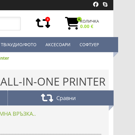
0
0
КОЛИЧКА
0.00 €
ТВ/АУДИО/ФОТО
АКСЕСОАРИ
СОФТУЕР
inter
 ALL-IN-ONE PRINTER
Сравни
МНА ВРЪЗКА..