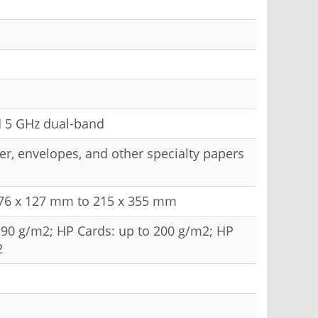
nd 5 GHz dual-band
er, envelopes, and other specialty papers
: 76 x 127 mm to 215 x 355 mm
o 90 g/m2; HP Cards: up to 200 g/m2; HP
2