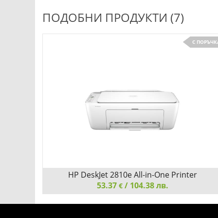
ПОДОБНИ ПРОДУКТИ (7)
С ПОРЪЧК
ни
Детайли
Сравни
HP DeskJet 2810e All-in-One Printer
53.37
/ 104.38 лв.
€
HP DeskJet 2810e All-in-One Printer