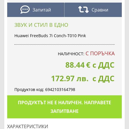
Запитай
Сравни
ЗВУК И СТИЛ В ЕДНО
Huawei FreeBuds 7i Conch-T010 Pink
С ПОРЪЧКА
НАЛИЧНОСТ:
88.44
€
с ДДС
172.97 лв. с ДДС
Продуктов код:
6942103164798
ПРОДУКТЪТ НЕ Е НАЛИЧЕН. НАПРАВЕТЕ
ЗАПИТВАНЕ
ХАРАКТЕРИСТИКИ