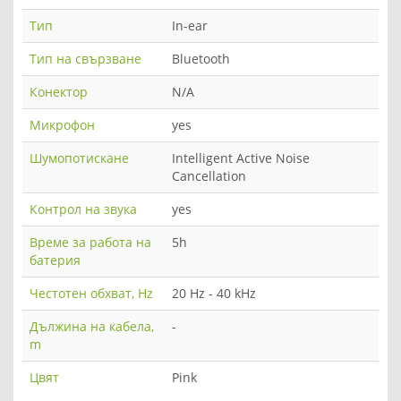
Тип
In-ear
Тип на свързване
Bluetooth
Конектор
N/A
Микрофон
yes
Шумопотискане
Intelligent Active Noise
Cancellation
Контрол на звука
yes
Време за работа на
5h
батерия
Честотен обхват, Hz
20 Hz - 40 kHz
Дължина на кабела,
-
m
Цвят
Pink