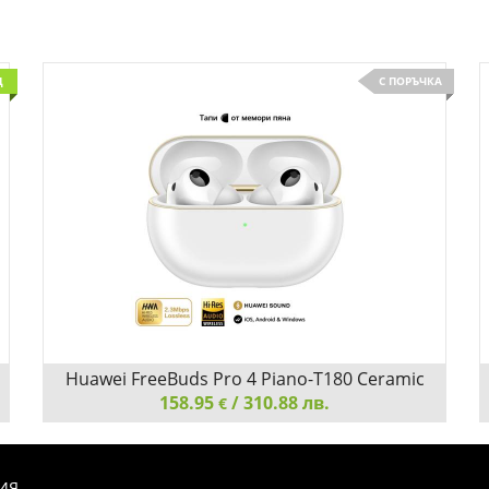
Д
С ПОРЪЧКА
Huawei FreeBuds Pro 4 Piano-T180 Ceramic
158.95
Whiter
/ 310.88 лв.
€
Huawei FreeBuds Pro 4 Piano-T180 Ceramic Whiter
ИЯ