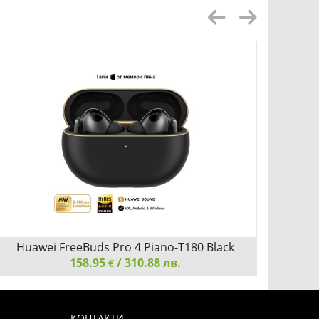
Huawei FreeBuds Pro 4 Piano-T180 Black
Hua
158.95
/ 310.88 лв.
€
Huawei FreeBuds Pro 4 Piano-T180 Black
Huawei
КОНТАКТИ