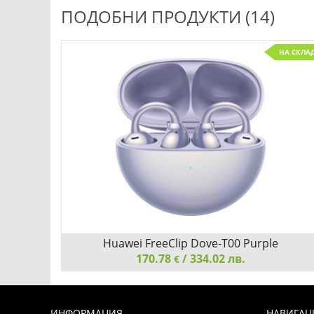
ПОДОБНИ ПРОДУКТИ (14)
НА СКЛА
Huawei FreeClip Dove-T00 Purple
170.78
/ 334.02 лв.
€
Huawei FreeClip Dove-T00 Purple, Bluetooth 5.3, 20Hz
- 20 KHz, 55mAh
ИНФОРМАЦИЯ
НАВИГАЦ