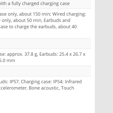
with a fully charged charging case
ase only, about 150 min; Wired charging:
e only, about 50 min, Earbuds and
case to charge the earbuds, about 40
e: approx. 37.8 g, Earbuds: 25.4 x 26.7 x
25.0 mm
ds: IP57, Charging case: IP54; Infrared
ccelerometer, Bone acoustic, Touch