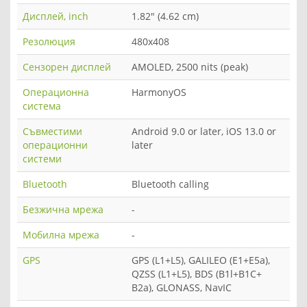
Дисплей, inch
1.82" (4.62 cm)
Резолюция
480x408
Сензорен дисплей
AMOLED, 2500 nits (peak)
Операционна
HarmonyOS
система
Съвместими
Android 9.0 or later, iOS 13.0 or
операционни
later
системи
Bluetooth
Bluetooth calling
Безжична мрежа
-
Мобилна мрежа
-
GPS
GPS (L1+L5), GALILEO (E1+E5a),
QZSS (L1+L5), BDS (B1l+B1C+
B2a), GLONASS, NavIC