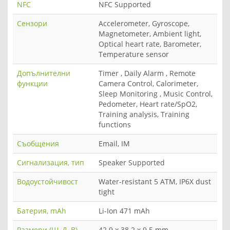
NFC
NFC Supported
Сензори
Accelerometer, Gyroscope,
Magnetometer, Ambient light,
Optical heart rate, Barometer,
Temperature sensor
Допълнителни
Timer , Daily Alarm , Remote
функции
Camera Control, Calorimeter,
Sleep Monitoring , Music Control,
Pedometer, Heart rate/SpO2,
Training analysis, Training
functions
Съобщения
Email, IM
Сигнализация, тип
Speaker Supported
Водоустойчивост
Water-resistant 5 ATM, IP6X dust
tight
Батерия, mAh
Li-Ion 471 mAh
Размери (Ш, Д, В),
42.9 x 38.2 x 9.5 mm