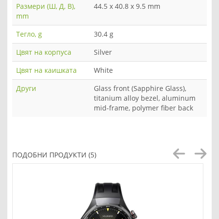
Размери (Ш, Д, В),
44.5 x 40.8 x 9.5 mm
mm
Тегло, g
30.4 g
Цвят на корпуса
Silver
Цвят на каишката
White
Други
Glass front (Sapphire Glass),
titanium alloy bezel, aluminum
mid-frame, polymer fiber back
ПОДОБНИ ПРОДУКТИ (5)