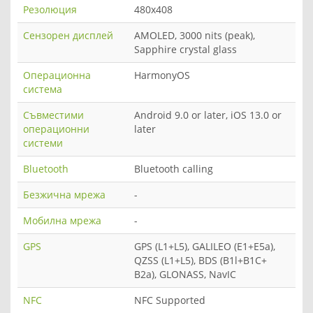
Резолюция
480x408
Сензорен дисплей
AMOLED, 3000 nits (peak),
Sapphire crystal glass
Операционна
HarmonyOS
система
Съвместими
Android 9.0 or later, iOS 13.0 or
операционни
later
системи
Bluetooth
Bluetooth calling
Безжична мрежа
-
Мобилна мрежа
-
GPS
GPS (L1+L5), GALILEO (E1+E5a),
QZSS (L1+L5), BDS (B1l+B1C+
B2a), GLONASS, NavIC
NFC
NFC Supported