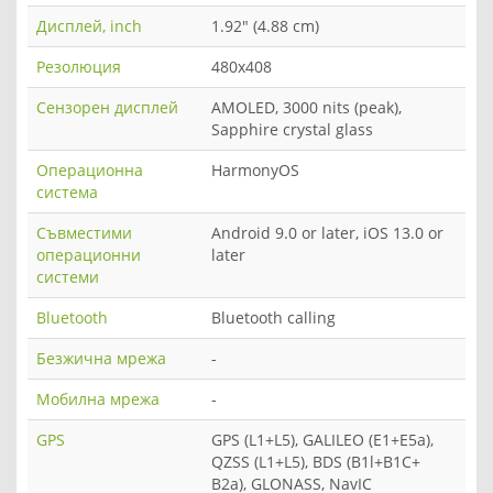
Дисплей, inch
1.92" (4.88 cm)
Резолюция
480x408
Сензорен дисплей
AMOLED, 3000 nits (peak),
Sapphire crystal glass
Операционна
HarmonyOS
система
Съвместими
Android 9.0 or later, iOS 13.0 or
операционни
later
системи
Bluetooth
Bluetooth calling
Безжична мрежа
-
Мобилна мрежа
-
GPS
GPS (L1+L5), GALILEO (E1+E5a),
QZSS (L1+L5), BDS (B1l+B1C+
B2a), GLONASS, NavIC