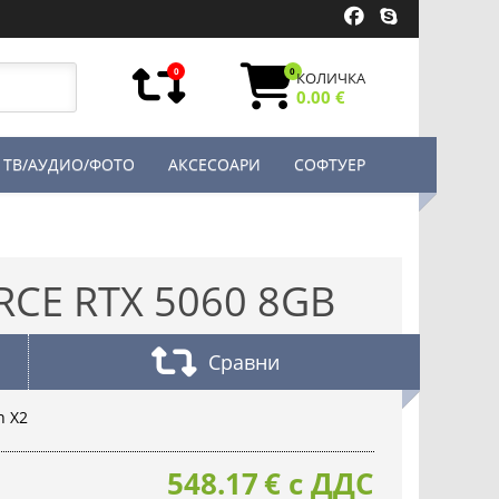
0
0
КОЛИЧКА
0.00 €
ТВ/АУДИО/ФОТО
АКСЕСОАРИ
СОФТУЕР
CE RTX 5060 8GB
Сравни
n X2
548.17
€
с ДДС