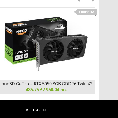
С ПОРЪЧКА
Inno3D GeForce RTX 5050 8GB GDDR6 Twin X2
Inno3
485.75
/ 950.04 лв.
€
Inno3D GeForce RTX 5050 8GB GDDR6 Twin X2
Inno3D
КОНТАКТИ