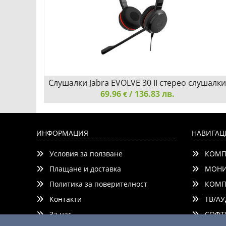
Слушалки Jabra EVOLVE 30 II стерео слушалки
69.96
/ 136.83 лв.
€
Слушалки Jabra EVOLVE 30 II стерео слушалки, MS,
NC, USB & 3.5мм жак 5399-823-309
ИНФОРМАЦИЯ
НАВИГАЦ
Условия за ползване
КОМП
Плащане и доставка
МОНИ
Политика за поверителност
КОМП
Контакти
ТВ/АУ
ни
Добави
Сравни
За нас
СОФТУ