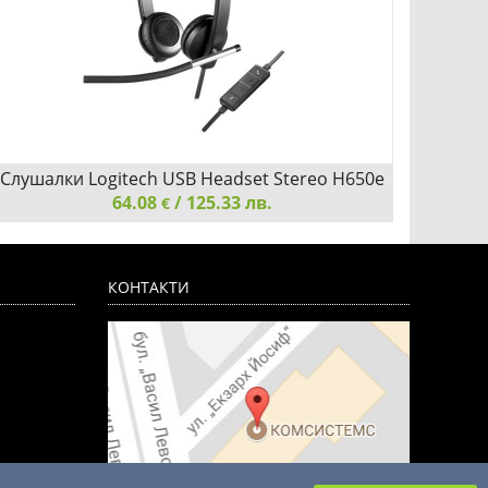
Слушалки Logitech USB Headset Stereo H650e
С
64.08
981-000519
/ 125.33 лв.
€
Слушалки Logitech USB Headset Stereo H650e 981-
Слушал
000519
823-36
КОНТАКТИ
Добави
Сравни