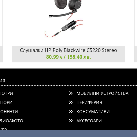
Слушалки HP Poly Blackwire C5220 Stereo
Type-C с микрофон 8X231AA
80.99
/ 158.40 лв.
€
Слушалки HP Poly Blackwire C5220 Stereo Type-C с
микрофон 8X231AA
ИЯ
ЮТРИ
МОБИЛНИ УСТРОЙСТВА
ТОРИ
ПЕРИФЕРИЯ
ОНЕНТИ
КОНСУМАТИВИ
ДИО/ФОТО
АКСЕСОАРИ
Добави
Сравни
ЕР