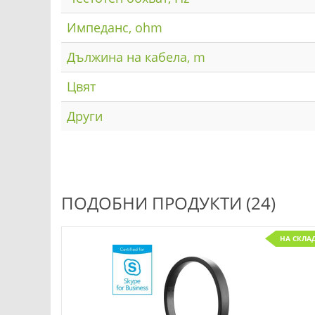
Импеданс, ohm
Дължина на кабела, m
Цвят
Други
ПОДОБНИ ПРОДУКТИ (24)
С ПОРЪЧКА
НА СКЛА