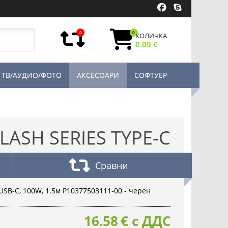
0
0
КОЛИЧКА
0.00 €
ТВ/АУДИО/ФОТО
АКСЕСОАРИ
СОФТУЕР
LASH SERIES TYPE-C
Сравни
 USB-C, 100W, 1.5м P10377503111-00 - черен
16.58
€
с ДДС