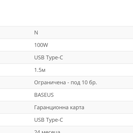
N
100W
USB Type-C
1.5м
Ограничена - под 10 бр.
BASEUS
Гаранционна карта
USB Type-C
24 месеца