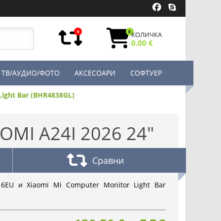
0
0
КОЛИЧКА
0.00 €
ТВ/АУДИО/ФОТО
АКСЕСОАРИ
СОФТУЕР
ight Bar (BHR4838GL)
MI A24I 2026 24"
Сравни
16EU и Xiaomi Mi Computer Monitor Light Bar