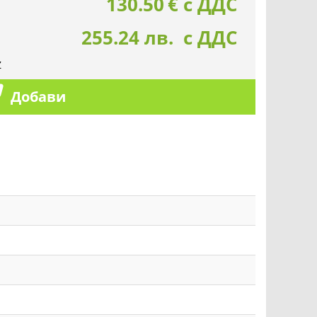
130.50
€
с ДДС
255.24 лв. с ДДС
Z
Добави